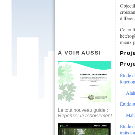
Objectif
croissa
différe
Cet outi
hétérogè
mieux pl
À VOIR AUSSI
Proj
Proj
Étude de
fonction
Alai
Étude su
Le tout nouveau guide :
Mah
Repenser le reboisement
Étude du
traits f