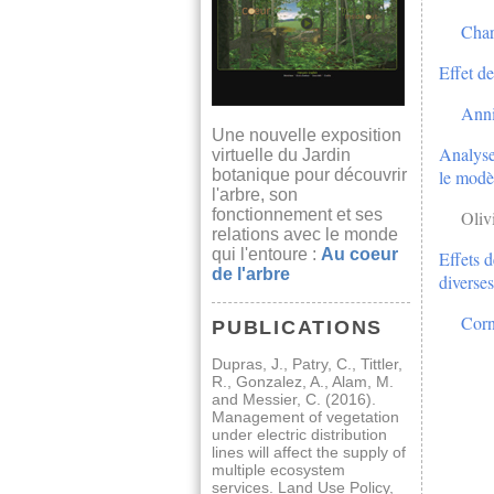
Char
Effet de
Anni
Une nouvelle exposition
Analyse 
virtuelle du Jardin
botanique pour découvrir
le modè
l'arbre, son
fonctionnement et ses
Oliv
relations avec le monde
qui l'entoure :
Au coeur
Effets d
de l'arbre
diverses
Corn
PUBLICATIONS
Dupras, J., Patry, C., Tittler,
R., Gonzalez, A., Alam, M.
and Messier, C. (2016).
Management of vegetation
under electric distribution
lines will affect the supply of
multiple ecosystem
services. Land Use Policy,